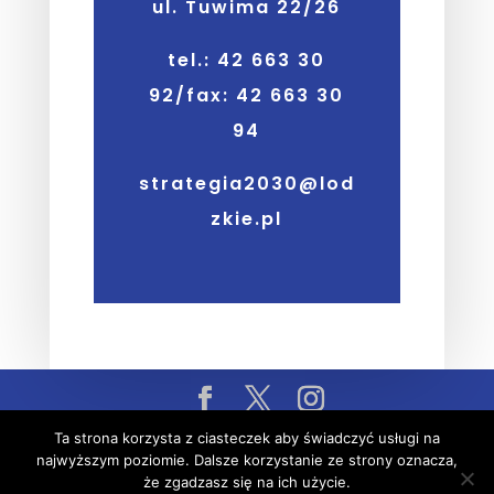
ul. Tuwima 22/26
tel.: 42 663 30
92/fax: 42 663 30
94
strategia2030@lod
zkie.pl
Deklaracja dostępności
Ta strona korzysta z ciasteczek aby świadczyć usługi na
© 2019-2020 Departament Administracji i
najwyższym poziomie. Dalsze korzystanie ze strony oznacza,
że zgadzasz się na ich użycie.
Społeczeństwa Informacyjnego Urzędu