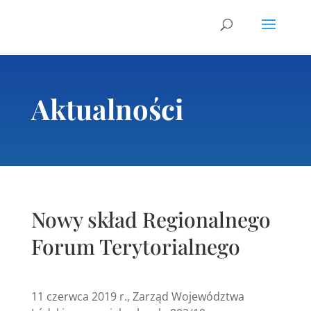
Skip
to
content
Aktualności
Nowy skład Regionalnego
Forum Terytorialnego
11 czerwca 2019 r., Zarząd Województwa